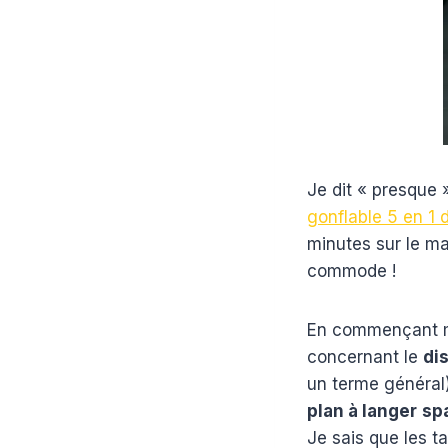
Je dit « presque »
gonflable 5 en 1 
minutes sur le ma
commode !
En commençant mo
concernant le
dis
un terme général
plan à langer
sp
Je sais que les t