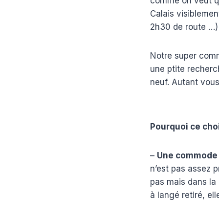
comme on veut qui
Calais visiblemen
2h30 de route …)
Notre super com
une ptite recherc
neuf. Autant vous
Pourquoi ce choi
–
Une commode a
n’est pas assez p
pas mais dans la 
à langé retiré, e