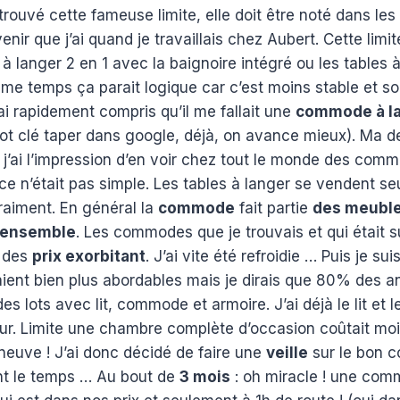
etrouvé cette fameuse limite, elle doit être noté dans les
enir que j’ai quand je travaillais chez Aubert. Cette lim
 à langer 2 en 1 avec la baignoire intégré ou les tables à
ême temps ça parait logique car c’est moins stable et so
ai rapidement compris qu’il me fallait une
commode à l
t clé taper dans google, déjà, on avance mieux). Ma 
, j’ai l’impression d’en voir chez tout le monde des comm
 ce n’était pas simple. Les tables à langer se vendent se
aiment. En général la
commode
fait partie
des meuble
ensemble
. Les commodes que je trouvais et qui était 
à des
prix exorbitant
. J’ai vite été refroidie … Puis je sui
taient bien plus abordables mais je dirais que 80% des a
 lots avec lit, commode et armoire. J’ai déjà le lit et l
mur. Limite une chambre complète d’occasion coûtait mo
euve ! J’ai donc décidé de faire une
veille
sur le bon c
ent le temps … Au bout de
3 mois
: oh miracle ! une com