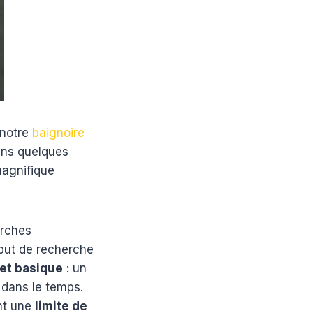
 notre
baignoire
ans quelques
magnifique
erches
début de recherche
et basique
: un
 dans le temps.
ont une
limite de