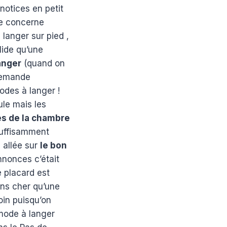
 notices en petit
ite concerne
 langer sur pied ,
lide qu’une
anger
(quand on
demande
odes à langer !
ule mais les
s de la chambre
suffisamment
s allée sur
le bon
nnonces c’était
e placard est
ins cher qu’une
oin puisqu’on
mode à langer