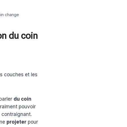
oin change
on du coin
es couches et les
 parler
du coin
 vraiment pouvoir
p contraignant.
 me
projeter
pour