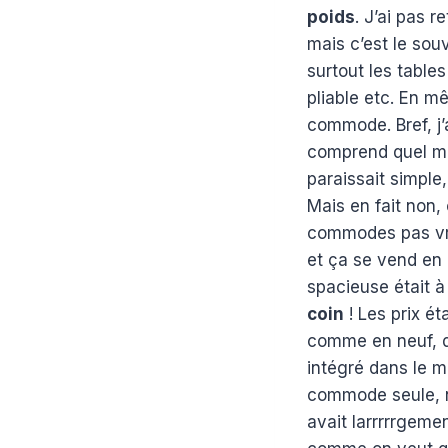
poids
. J’ai pas r
mais c’est le souv
surtout les tables
pliable etc. En m
commode. Bref, j’
comprend quel mo
paraissait simple
Mais en fait non,
commodes pas vr
et ça se vend en
spacieuse était 
coin
! Les prix é
comme en neuf, des
intégré dans le 
commode seule, n
avait larrrrrgem