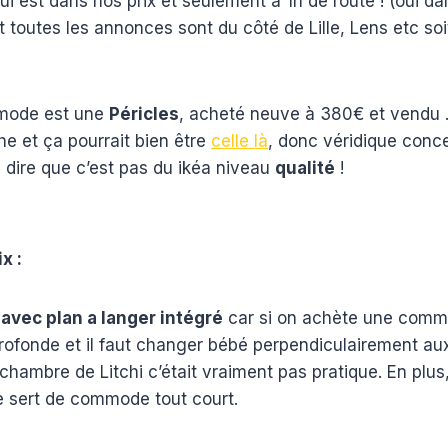
 est dans nos prix et seulement à 1h de route ! (oui da
t toutes les annonces sont du côté de Lille, Lens etc soi
mode est une
Péricles
, acheté neuve à 380€ et vendu … 
he et ça pourrait bien être
celle là
, donc véridique conce
 dire que c’est pas du ikéa niveau
qualité
!
x :
vec plan a langer intégré
car si on achète une commo
rofonde et il faut changer bébé perpendiculairement aux 
chambre de Litchi c’était vraiment pas pratique. En plus,
lle sert de commode tout court.