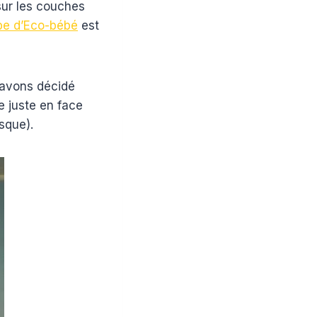
sur les couches
be d’Eco-bébé
est
s avons décidé
e juste en face
sque).