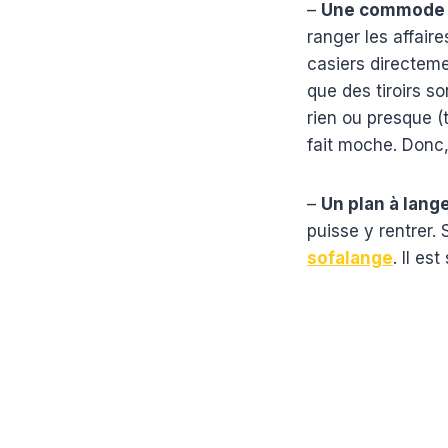
–
Une commode 3
ranger les affaire
casiers directeme
que des tiroirs s
rien ou presque (
fait moche. Donc,
–
Un plan à lang
puisse y rentrer.
sofalange
. Il es