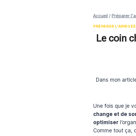
Accueil
/
Préparer l'
PRÉPARER L'ARRIVÉE
Le coin c
Par
30 juillet 2015
Estelle
Dans mon article
Une fois que je vo
change et de so
optimiser
l’organ
Comme tout ça, c