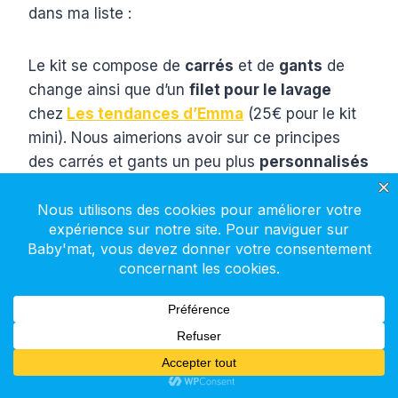
dans ma liste :
Le kit se compose de
carrés
et de
gants
de
change ainsi que d’un
filet pour le lavage
chez
Les tendances d’Emma
(25€ pour le kit
mini). Nous aimerions avoir sur ce principes
des carrés et gants un peu plus
personnalisés
avec un sac/
panier
/pochette
de rangement
.
On aimerait des carrés avec un côté à motifs
et ou colorés par exemple. Pour les gants à voir
si vous trouvez des tissus bien absorbant
colorés ou à motif également.