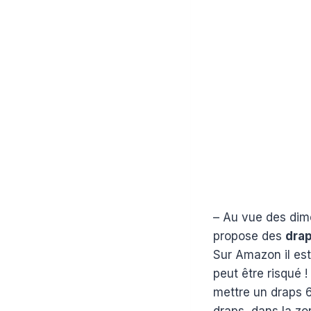
– Au vue des dim
propose des
drap
Sur Amazon il es
peut être risqué 
mettre un draps 6
draps, dans la zo