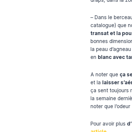
– Dans le berceau
catalogue) que n
transat et la po
bonnes dimensions
la peau d’agneau
en
blanc avec t
A noter que
ça se
et la
laisser s’aér
ça sent toujours 
la semaine derniè
noter que l’odeur
Pour avoir plus
d
article
.