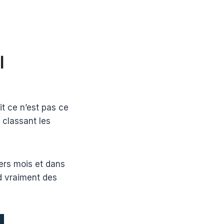
l
ait ce n’est pas ce
n classant les
ers mois et dans
d vraiment des