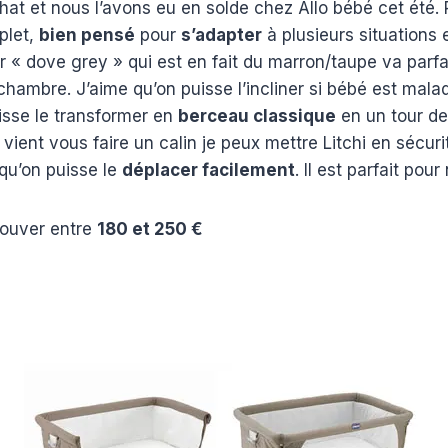
hat et nous l’avons eu en solde chez Allo bébé cet été.
mplet,
bien pensé
pour
s’adapter
à plusieurs situations 
 « dove grey » qui est en fait du marron/taupe va parf
chambre. J’aime qu’on puisse l’incliner si bébé est mal
isse le transformer en
berceau classique
en un tour d
 vient vous faire un calin je peux mettre Litchi en sécuri
 qu’on puisse le
déplacer facilement
. Il est parfait pour
rouver entre
180 et 250 €