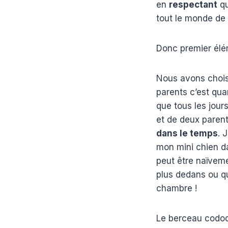
en
respectant
qu
tout le monde de
Donc premier élém
Nous avons chois
parents c’est qu
que tous les jours
et de deux paren
dans le temps
. 
mon mini chien da
peut être naïvemen
plus dedans ou qu’
chambre !
Le berceau codod