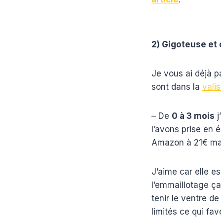
2) Gigoteuse et
Je vous ai déjà p
sont dans la
vali
– De
0 à 3 mois
j
l’avons prise en é
Amazon à 21€ ma
J’aime car elle e
l’emmaillotage ç
tenir le ventre d
limités ce qui fa