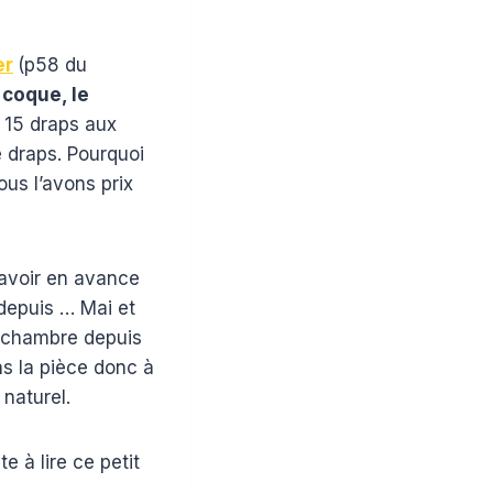
er
(p58 du
a
coque, le
s 15 draps aux
 draps. Pourquoi
ous l’avons prix
’avoir en avance
) depuis … Mai et
a chambre depuis
ns la pièce donc à
 naturel.
e à lire ce petit