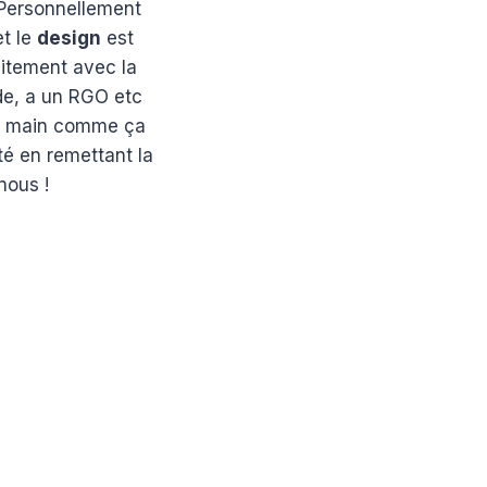
 Personnellement
et le
design
est
aitement avec la
ade, a un RGO etc
e main comme ça
té en remettant la
 nous !