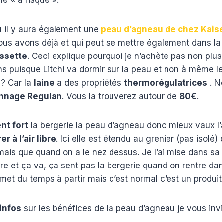
 il y aura également une
peau d’agneau de chez Kais
ous avons déjà et qui peut se mettre également dans l
ussette
. Ceci explique pourquoi je n’achète pas non plu
 puisque Litchi va dormir sur la peau et non à même le
 ? Car la
laine
a des propriétés
thermorégulatrices
. N
annage Regulan
. Vous la trouverez autour de
80€
.
nt fort
la bergerie la peau d’agneau donc mieux vaux l
er à l’air libre
. Ici elle est étendu au grenier (pas isolé
mais que quand on a le nez dessus. Je l’ai mise dans s
re et ça va, ça sent pas la bergerie quand on rentre da
 met du temps à partir mais c’est normal c’est un produit
’infos
sur les bénéfices de la peau d’agneau je vous invit