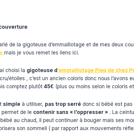
 couverture
arlé de la gigoteuse d’emmaillotage et de mes deux couv
se
mais je vous remet les liens ici.
’ai choisi la
gigoteuse d
’emmaillotage Piep de chez 
cru/étoiles , c’est un ancien coloris donc nous l’avons e
is comptez plutôt
45€
(plus ou moins selon le coloris et
st
simple
à utiliser,
pas trop serré
donc si bébé est pas
a permet de le
contenir sans « l’oppresser »
. La ceintu
e bébé au chaud, il peut continuer à bouger mais ses m
vorisera son sommeil ( par rapport aux mouvements réfl