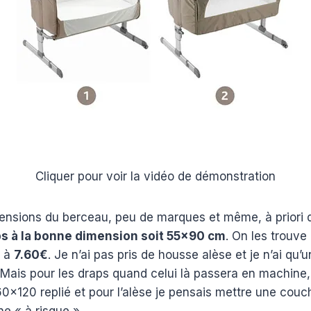
Cliquer pour voir la vidéo de démonstration
ensions du berceau, peu de marques et même, à priori q
s à la bonne dimension soit 55×90 cm
. On les trouv
t à
7.60€
. Je n’ai pas pris de housse alèse et je n’ai qu’u
! Mais pour les draps quand celui là passera en machine,
0×120 replié et pour l’alèse je pensais mettre une couc
ne « à risque ».