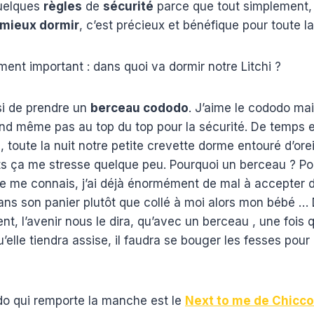
elques
règles
de
sécurité
parce que tout simplement, 
mieux dormir
, c’est précieux et bénéfique pour toute la 
ent important : dans quoi va dormir notre Litchi ?
i de prendre un
berceau cododo
. J’aime le cododo mai
and même pas au top du top pour la sécurité. De temps 
, toute la nuit notre petite crevette dorme entouré d’orei
ts ça me stresse quelque peu. Pourquoi un berceau ? P
Je me connais, j’ai déjà énormément de mal à accepter d
ns son panier plutôt que collé à moi alors mon bébé … 
t, l’avenir nous le dira, qu’avec un berceau , une fois q
elle tiendra assise, il faudra se bouger les fesses pour 
o qui remporte la manche est le
Next to me de Chicco