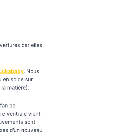
ertures car elles
Puckababy
. Nous
u en solde sur
 la matière).
 fan de
re ventrale vient
ouvements sont
exes d’un nouveau