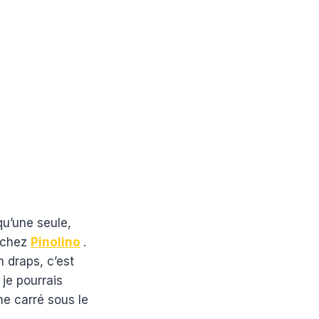
u’une seule,
e chez
Pinolino
.
n draps, c’est
 je pourrais
he carré sous le