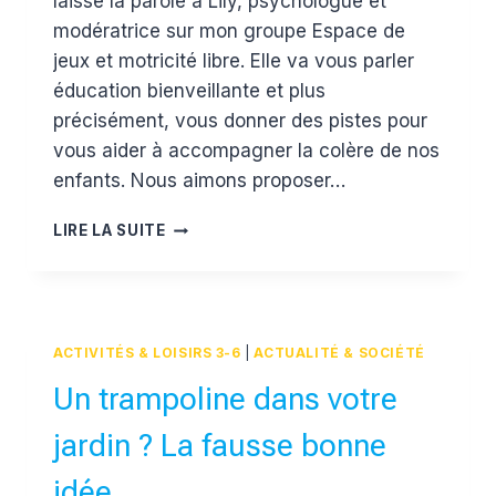
laisse la parole à Lily, psychologue et
modératrice sur mon groupe Espace de
jeux et motricité libre. Elle va vous parler
éducation bienveillante et plus
précisément, vous donner des pistes pour
vous aider à accompagner la colère de nos
enfants. Nous aimons proposer…
QU’EST-
LIRE LA SUITE
CE
QUE
JE
FAIS
QUAND
ACTIVITÉS & LOISIRS 3-6
|
ACTUALITÉ & SOCIÉTÉ
MON
ENFANT
Un trampoline dans votre
SE
MET
jardin ? La fausse bonne
EN
COLÈRE
idée