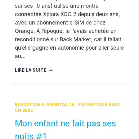
sur ses 10 ans) utilise une montre
connectée Xplora XGO 2 depuis deux ans,
avec un abonnement e-SIM de chez
Orange. À l’époque, je l’avais achetée en
reconditionné sur Back Market, car il fallait
qu’elle gagne en autonomie pour aller seule
au…
MONTRE
LIRE LA SUITE
CONNECTÉE
AUTONOME
POUR
ENFANT
:
ÉDUCATION & PARENTALITÉ
|
VIE PRATIQUE AVEC
RETOUR
UN BÉBÉ
D’EXPÉRIENCE
Mon enfant ne fait pas ses
ET
COMPARATIF
nuits #1
2025