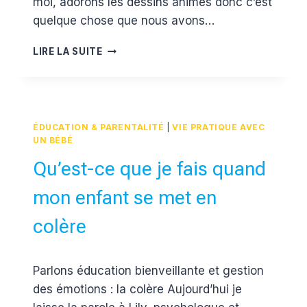
moi, adorons les dessins animés donc c’est
quelque chose que nous avons…
À
LIRE LA SUITE
LA
DÉCOUVERTE
DU
MONDE
LE
ÉDUCATION & PARENTALITÉ
|
VIE PRATIQUE AVEC
DESSIN
UN BÉBÉ
ANIMÉ
Qu’est-ce que je fais quand
DE
LITTLE
mon enfant se met en
KMBO
colère
Par
16 juin 2017
Parlons éducation bienveillante et gestion
Estelle
des émotions : la colère Aujourd’hui je