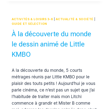
LITTÉRATURE
JEUNESSE
BIENVEILLANTE
ACTIVITÉS & LOISIRS 3-6
|
ACTUALITÉ & SOCIÉTÉ
|
GUIDE ET SÉLECTION
À la découverte du monde
le dessin animé de Little
KMBO
Par
12 septembre 2017
A la découverte du monde, 5 courts
Estelle
métrages réunis par Little KMBO pour le
plaisir des touts petits ! Aujourd’hui je vous
parle cinéma, ce n’est pas un sujet que j’ai
l’habitude de traiter mais mon Litchi
commence à grandir et Mister B comme