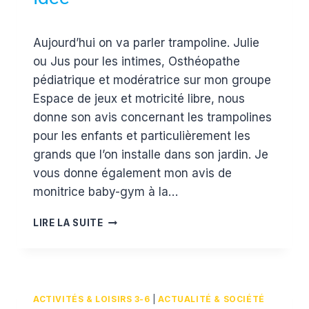
Par
13 juin 2017
Aujourd’hui on va parler trampoline. Julie
Estelle
ou Jus pour les intimes, Osthéopathe
pédiatrique et modératrice sur mon groupe
Espace de jeux et motricité libre, nous
donne son avis concernant les trampolines
pour les enfants et particulièrement les
grands que l’on installe dans son jardin. Je
vous donne également mon avis de
monitrice baby-gym à la…
UN
LIRE LA SUITE
TRAMPOLINE
DANS
VOTRE
JARDIN
?
ACTIVITÉS & LOISIRS 3-6
|
ACTUALITÉ & SOCIÉTÉ
LA