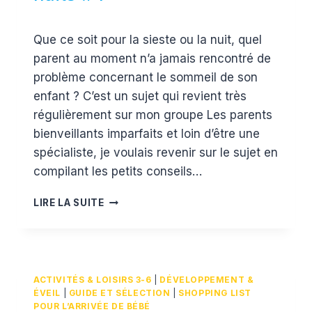
Par
20 janvier 2019
Que ce soit pour la sieste ou la nuit, quel
Estelle
parent au moment n’a jamais rencontré de
problème concernant le sommeil de son
enfant ? C’est un sujet qui revient très
régulièrement sur mon groupe Les parents
bienveillants imparfaits et loin d’être une
spécialiste, je voulais revenir sur le sujet en
compilant les petits conseils…
MON
LIRE LA SUITE
ENFANT
NE
FAIT
PAS
SES
ACTIVITÉS & LOISIRS 3-6
|
DÉVELOPPEMENT &
NUITS
ÉVEIL
|
GUIDE ET SÉLECTION
|
SHOPPING LIST
#1
POUR L’ARRIVÉE DE BÉBÉ