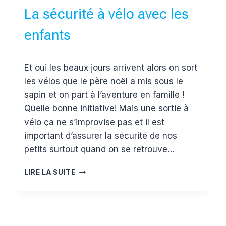
FAUSSE
La sécurité à vélo avec les
BONNE
IDÉE
enfants
Par
13 mai 2014
Et oui les beaux jours arrivent alors on sort
Estelle
les vélos que le père noël a mis sous le
sapin et on part à l’aventure en famille !
Quelle bonne initiative! Mais une sortie à
vélo ça ne s’improvise pas et il est
important d’assurer la sécurité de nos
petits surtout quand on se retrouve…
LA
LIRE LA SUITE
SÉCURITÉ
À
VÉLO
AVEC
LES