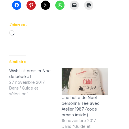
J’aime ça :
C
h
a
r
Similaire
g
Wish List premier Noel
e
de bébé #1
m
27 novembre 2017
e
Dans "Guide et
sélection"
n
Une hotte de Noël
t
personnalisée avec
Atelier 1987 {code
…
promo inside}
15 novembre 2017
Dans "Guide et