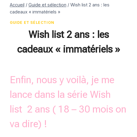
Accueil
/
Guide et sélection
/
Wish list 2 ans : les
cadeaux « immatériels »
GUIDE ET SÉLECTION
Wish list 2 ans : les
cadeaux « immatériels »
Par
26 septembre 2017
Estelle
Enfin, nous y voilà, je me
lance dans la série Wish
list 2 ans ( 18 – 30 mois on
va dire) !