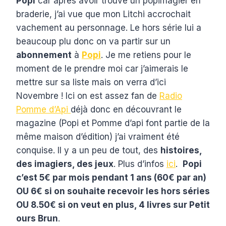
Popi
car après avoir trouvé un popimagier en
braderie, j’ai vue que mon Litchi accrochait
vachement au personnage. Le hors série lui a
beaucoup plu donc on va partir sur un
abonnement
à
Popi
. Je me retiens pour le
moment de le prendre moi car j’aimerais le
mettre sur sa liste mais on verra d’ici
Novembre ! Ici on est assez fan de
Radio
Pomme d’Api
déjà donc en découvrant le
magazine (Popi et Pomme d’api font partie de la
même maison d’édition) j’ai vraiment été
conquise. Il y a un peu de tout, des
histoires,
des imagiers, des jeux
. Plus d’infos
ici
.
Popi
c’est 5€ par mois pendant 1 ans (60€ par an)
OU 6€ si on souhaite recevoir les hors séries
OU 8.50€ si on veut en plus, 4 livres sur Petit
ours Brun
.