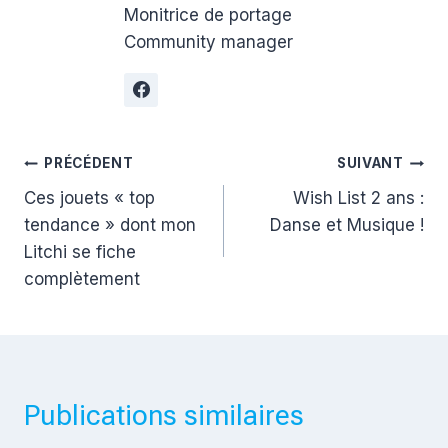
Monitrice de portage
Community manager
Navigation
PRÉCÉDENT
SUIVANT
Ces jouets « top
Wish List 2 ans :
de
tendance » dont mon
Danse et Musique !
l’article
Litchi se fiche
complètement
Publications similaires