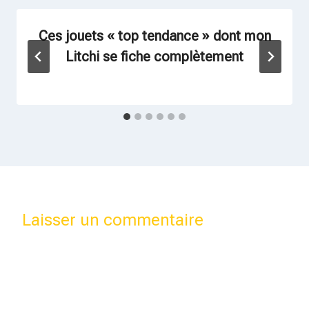
Ces jouets « top tendance » dont mon
Litchi se fiche complètement
Par
22 septembre 2017
Estelle
Laisser un commentaire