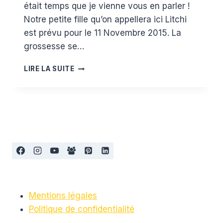
était temps que je vienne vous en parler !
Notre petite fille qu’on appellera ici Litchi
est prévu pour le 11 Novembre 2015. La
grossesse se…
LE
LIRE LA SUITE
COIN
CHANGE
EN
THÉORIE
:
1)
MA
FILLE,
EN
LAVABLE
TU
SERAS
Mentions légales
Politique de confidentialité