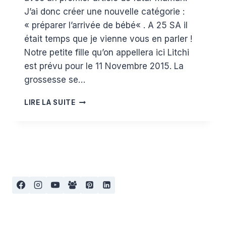
J’ai donc créer une nouvelle catégorie :
« préparer l’arrivée de bébé« . A 25 SA il
était temps que je vienne vous en parler !
Notre petite fille qu’on appellera ici Litchi
est prévu pour le 11 Novembre 2015. La
grossesse se…
LE
LIRE LA SUITE
COIN
CHANGE
EN
THÉORIE
:
1)
MA
FILLE,
EN
LAVABLE
TU