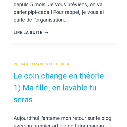
depuis 5 mois. Je vous préviens, on va
parler pipi-caca ! Pour rappel, je vous ai
parlé de l’organisation…
LES
LIRE LA SUITE
COUCHES
LAVABLES
EN
PRATIQUE
PRÉPARER L'ARRIVÉE DE BÉBÉ
Le coin change en théorie :
1) Ma fille, en lavable tu
seras
Par
29 juillet 2015
Aujourd’hui j’entame mon retour sur le blog
Estelle
avec un premier article de futur maman.