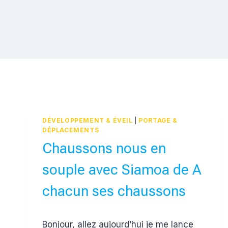
DÉVELOPPEMENT & ÉVEIL
|
PORTAGE &
DÉPLACEMENTS
Chaussons nous en
souple avec Siamoa de A
chacun ses chaussons
Par
16 octobre 2017
Bonjour, allez aujourd’hui je me lance
Estelle