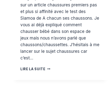
sur un article chaussures premiers pas
et plus si affinité avec le test des
Siamoa de A chacun ses chaussons. Je
vous ai déjà expliqué comment
chausser bébé dans son espace de
jeux mais nous n’avons parlé que
chaussons/chaussettes. J’hésitais à me
lancer sur le sujet chaussures car
c’est…
CHAUSSONS
LIRE LA SUITE
NOUS
EN
SOUPLE
AVEC
SIAMOA
DE
A
CHACUN