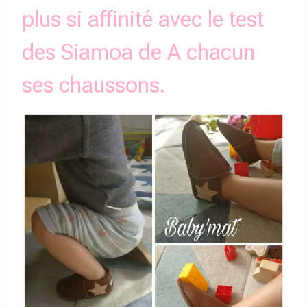
plus si affinité avec le test
des
Siamoa
de
A chacun
ses chaussons
.