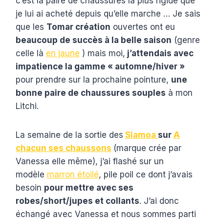
c’est la paire de chaussures la plus rigide que
je lui ai acheté depuis qu’elle marche … Je sais
que les
Tomar création
ouvertes ont eu
beaucoup de succès à la belle saison
(genre
celle là
en jaune
) mais moi,
j’attendais avec
impatience la gamme « automne/hiver »
pour prendre sur la prochaine pointure,
une
bonne paire de chaussures souples
à mon
Litchi.
La semaine de la sortie des
Siamoa
sur
A
chacun ses chaussons
(marque crée par
Vanessa elle même), j’ai flashé sur un
modèle
marron étoilé
, pile poil ce dont j’avais
besoin
pour mettre avec ses
robes/short/jupes et collants
. J’ai donc
échangé avec Vanessa et nous sommes parti