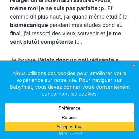
rédiger un article mais rassurez-vous,
même moi je ne suis pas parfaite :p .
Et
comme dit plus haut, j’ai quand même étudié la
biomécanique
pendant mes études donc au
final, j’ai ressorti des vieux souvenir et
je me
sent plutôt compétente
lol.
Je l’avoue,
j’étais donc un poil réticente à
prendre du très, très souple comme les
Simoa pour ma fille qui marche depuis un an
mais comme il n’y a que les c*** qui ne
changent pas d’avis,
après m’être bien
renseigné, j’ai décidé de tenter l’aventure
avec en prime, une paire avec des matériaux
sains. Tout ça pour en revenir aux semelles
que j’ai aussi pris pour me rassurer en me
disant que ça rajouterai de l’épaisseur à la