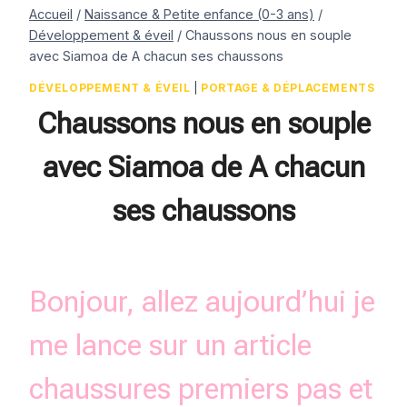
Accueil
/
Naissance & Petite enfance (0-3 ans)
/
Développement & éveil
/
Chaussons nous en souple
avec Siamoa de A chacun ses chaussons
DÉVELOPPEMENT & ÉVEIL
|
PORTAGE & DÉPLACEMENTS
Chaussons nous en souple
avec Siamoa de A chacun
ses chaussons
Par
16 octobre 2017
Estelle
Bonjour, allez aujourd’hui je
me lance sur un article
chaussures premiers pas et