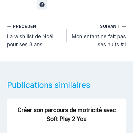
Navigation
PRÉCÉDENT
SUIVANT
La wish list de Noël
Mon enfant ne fait pas
de
pour ses 3 ans
ses nuits #1
l’article
Publications similaires
Créer son parcours de motricité avec
Soft Play 2 You
Par
17 octobre 2017