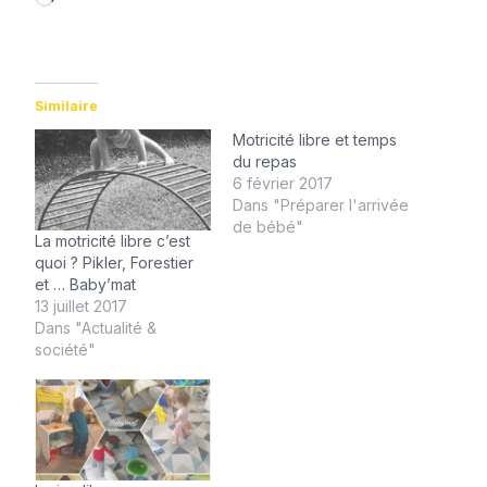
h
a
r
Similaire
g
Motricité libre et temps
e
du repas
m
6 février 2017
e
Dans "Préparer l'arrivée
de bébé"
n
La motricité libre c’est
t
quoi ? Pikler, Forestier
et … Baby’mat
…
13 juillet 2017
Dans "Actualité &
société"