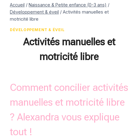
Accueil
/
Naissance & Petite enfance (0-3 ans)
/
Développement & éveil
/
Activités manuelles et
motricité libre
DÉVELOPPEMENT & ÉVEIL
Activités manuelles et
motricité libre
Par
19 janvier 2019
Estelle
Comment concilier activités
manuelles et motricité libre
? Alexandra vous explique
tout !