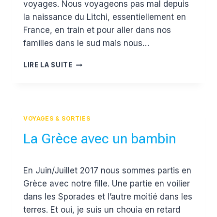
voyages. Nous voyageons pas mal depuis
la naissance du Litchi, essentiellement en
France, en train et pour aller dans nos
familles dans le sud mais nous…
LA
LIRE LA SUITE
TROUSSE
DE
TOILETTE
DE
VOYAGE
VOYAGES & SORTIES
DU
LITCHI
La Grèce avec un bambin
Par
15 juin 2018
En Juin/Juillet 2017 nous sommes partis en
Estelle
Grèce avec notre fille. Une partie en voilier
dans les Sporades et l’autre moitié dans les
terres. Et oui, je suis un chouia en retard