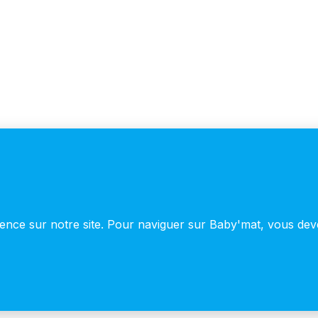
© 2026 Baby'mat - Thème WordPress par
Kadence WP