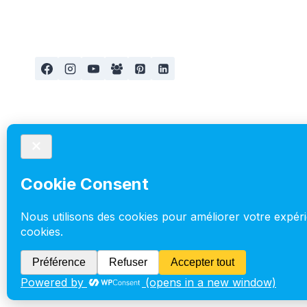
C’EST
QUOI
?
à propos
Accueil
Aménagement
Blog
Cookie Policy