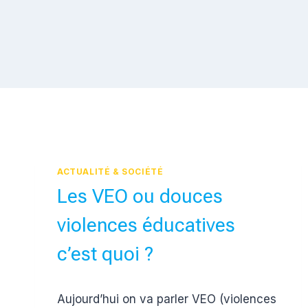
ACTUALITÉ & SOCIÉTÉ
Les VEO ou douces
violences éducatives
c’est quoi ?
Par
27 février 2018
Aujourd’hui on va parler VEO (violences
Estelle