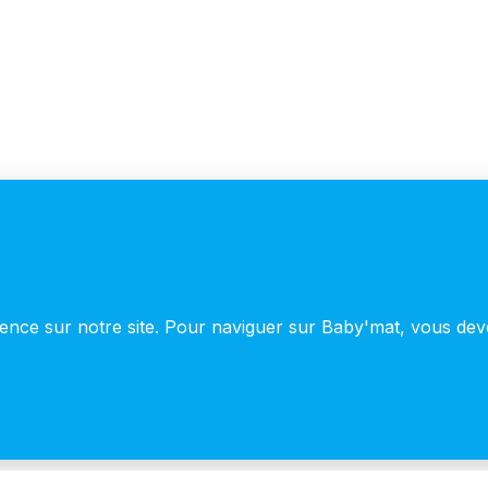
© 2026 Baby'mat - Thème WordPress par
Kadence WP