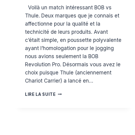
Par
6 août 2015
Voilà un match intéressant BOB vs
Estelle
Thule. Deux marques que je connais et
affectionne pour la qualité et la
technicité de leurs produits. Avant
c’était simple, en poussette polyvalente
ayant l’homologation pour le jogging
nous avions seulement la BOB
Revolution Pro. Désormais vous avez le
choix puisque Thule (anciennement
Chariot Carrier) a lancé en…
TEST
LIRE LA SUITE
POUSSETTE
JOGGING
:
LA
BOB
REVOLUTION