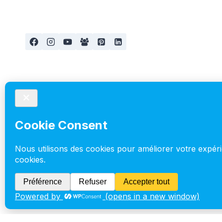
PRO
VS
LA
THULE
URBAN
GLIDE
à propos
Accueil
Aménagement
Blog
Cookie Policy