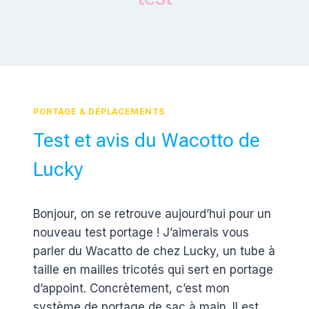
PORTAGE & DÉPLACEMENTS
Test et avis du Wacotto de
Lucky
Par
25 septembre 2016
Bonjour, on se retrouve aujourd’hui pour un
Estelle
nouveau test portage ! J’aimerais vous
parler du Wacatto de chez Lucky, un tube à
taille en mailles tricotés qui sert en portage
d’appoint. Concrètement, c’est mon
système de portage de sac à main. Il est