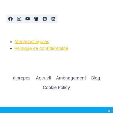
BOB
REVOLUTION
PRO
VS
LA
THULE
URBAN
GLIDE
Mentions légales
Politique de confidentialité
à propos
Accueil
Aménagement
Blog
Cookie Policy