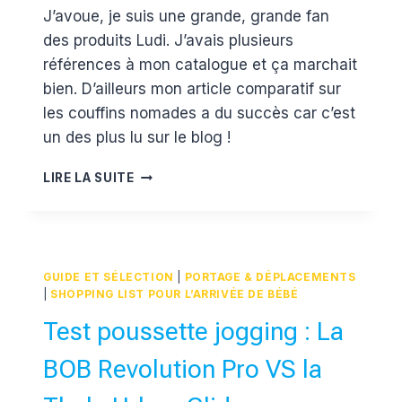
J’avoue, je suis une grande, grande fan
Estelle
des produits Ludi. J’avais plusieurs
références à mon catalogue et ça marchait
bien. D’ailleurs mon article comparatif sur
les couffins nomades a du succès car c’est
un des plus lu sur le blog !
TEST
LIRE LA SUITE
DU
TAPIS
MOUSSE
ANIMAUX
DE
GUIDE ET SÉLECTION
|
PORTAGE & DÉPLACEMENTS
CHEZ
|
SHOPPING LIST POUR L’ARRIVÉE DE BÉBÉ
LUDI
Test poussette jogging : La
BOB Revolution Pro VS la