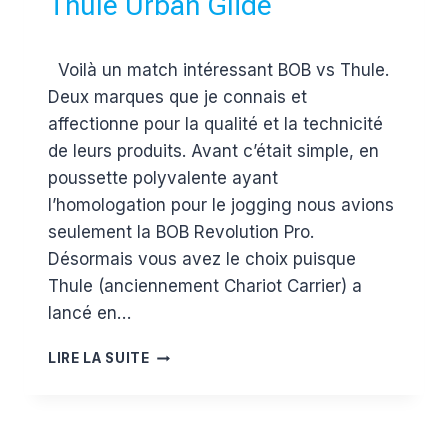
Thule Urban Glide
Par
6 août 2015
Voilà un match intéressant BOB vs Thule.
Estelle
Deux marques que je connais et
affectionne pour la qualité et la technicité
de leurs produits. Avant c’était simple, en
poussette polyvalente ayant
l’homologation pour le jogging nous avions
seulement la BOB Revolution Pro.
Désormais vous avez le choix puisque
Thule (anciennement Chariot Carrier) a
lancé en…
TEST
LIRE LA SUITE
POUSSETTE
JOGGING
:
LA