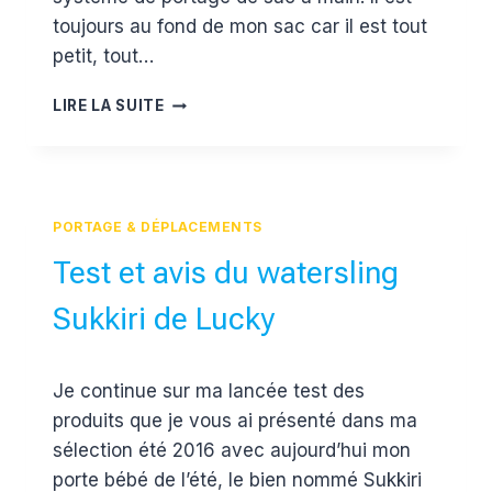
toujours au fond de mon sac car il est tout
petit, tout…
TEST
LIRE LA SUITE
ET
AVIS
DU
WACOTTO
DE
PORTAGE & DÉPLACEMENTS
LUCKY
Test et avis du watersling
Sukkiri de Lucky
Par
5 septembre 2016
Je continue sur ma lancée test des
Estelle
produits que je vous ai présenté dans ma
sélection été 2016 avec aujourd’hui mon
porte bébé de l’été, le bien nommé Sukkiri