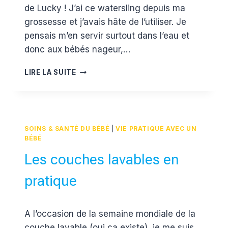
de Lucky ! J’ai ce watersling depuis ma
grossesse et j’avais hâte de l’utiliser. Je
pensais m’en servir surtout dans l’eau et
donc aux bébés nageur,…
TEST
LIRE LA SUITE
ET
AVIS
DU
WATERSLING
SUKKIRI
SOINS & SANTÉ DU BÉBÉ
|
VIE PRATIQUE AVEC UN
DE
BÉBÉ
LUCKY
Les couches lavables en
pratique
Par
22 avril 2016
A l’occasion de la semaine mondiale de la
Estelle
couche lavable (oui ça existe), je me suis