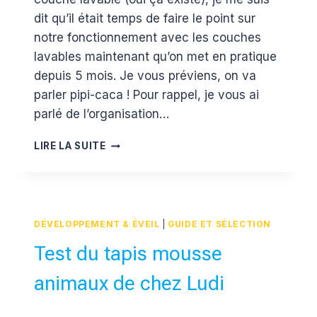
dit qu’il était temps de faire le point sur
notre fonctionnement avec les couches
lavables maintenant qu’on met en pratique
depuis 5 mois. Je vous préviens, on va
parler pipi-caca ! Pour rappel, je vous ai
parlé de l’organisation…
LES
LIRE LA SUITE
COUCHES
LAVABLES
EN
PRATIQUE
DÉVELOPPEMENT & ÉVEIL
|
GUIDE ET SÉLECTION
Test du tapis mousse
animaux de chez Ludi
Par
5 avril 2016