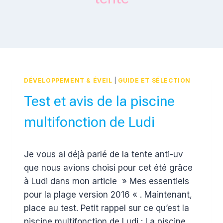
DÉVELOPPEMENT & ÉVEIL
|
GUIDE ET SÉLECTION
Test et avis de la piscine
multifonction de Ludi
Par
28 août 2016
Je vous ai déjà parlé de la tente anti-uv
Estelle
que nous avions choisi pour cet été grâce
à Ludi dans mon article » Mes essentiels
pour la plage version 2016 « . Maintenant,
place au test. Petit rappel sur ce qu’est la
piscine multifonction de Ludi : La piscine