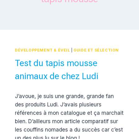
DÉVELOPPEMENT & ÉVEIL
|
GUIDE ET SÉLECTION
Test du tapis mousse
animaux de chez Ludi
Par
5 avril 2016
J’avoue, je suis une grande, grande fan
Estelle
des produits Ludi. J’avais plusieurs
références à mon catalogue et ça marchait
bien. D’ailleurs mon article comparatif sur
les couffins nomades a du succès car c’est
un des plus lu sur le blog !