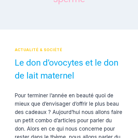
ACTUALITÉ & SOCIÉTÉ
Le don d’ovocytes et le don
de lait maternel
Par
6 janvier 2013
Pour terminer l’année en beauté quoi de
Estelle
mieux que d’envisager d’offrir le plus beau
des cadeaux ? Aujourd’hui nous allons faire
un petit combo d’articles pour parler du
don. Alors en ce qui nous concerne pour
rester dans le thème, nous allons parler du