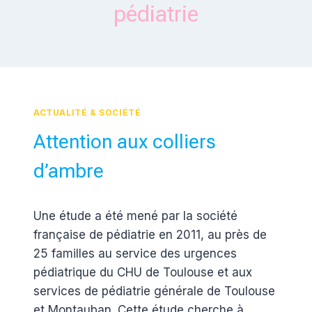
pédiatrie
ACTUALITÉ & SOCIÉTÉ
Attention aux colliers
d’ambre
Par
19 octobre 2012
Une étude a été mené par la société
Estelle
française de pédiatrie en 2011, au près de
25 familles au service des urgences
pédiatrique du CHU de Toulouse et aux
services de pédiatrie générale de Toulouse
et Montauban. Cette étude cherche à