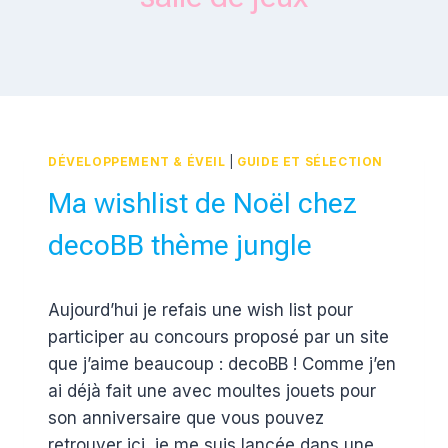
DÉVELOPPEMENT & ÉVEIL
|
GUIDE ET SÉLECTION
Ma wishlist de Noël chez
decoBB thème jungle
Par
30 novembre 2016
Aujourd’hui je refais une wish list pour
Estelle
participer au concours proposé par un site
que j’aime beaucoup : decoBB ! Comme j’en
ai déjà fait une avec moultes jouets pour
son anniversaire que vous pouvez
retrouver ici, je me suis lancée dans une