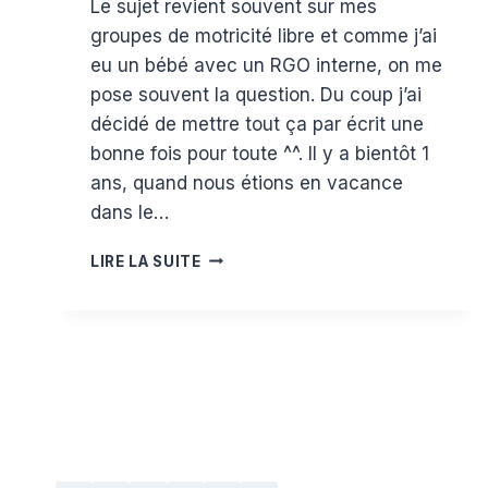
Le sujet revient souvent sur mes
Estelle
groupes de motricité libre et comme j’ai
eu un bébé avec un RGO interne, on me
pose souvent la question. Du coup j’ai
décidé de mettre tout ça par écrit une
bonne fois pour toute ^^. Il y a bientôt 1
ans, quand nous étions en vacance
dans le…
COMMENT
LIRE LA SUITE
PRATIQUER
UNE
MOTRICITÉ
LIBRE
AVEC
UN
BÉBÉ
RGO