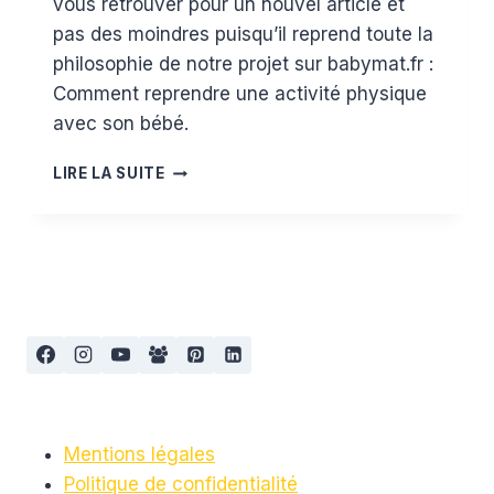
vous retrouver pour un nouvel article et
pas des moindres puisqu’il reprend toute la
philosophie de notre projet sur babymat.fr :
Comment reprendre une activité physique
avec son bébé.
RETROUVER
LIRE LA SUITE
LA
FORME
AVEC
BÉBÉ
:
GYM
MAMAN
BÉBÉ
ET
FIT-
POUSSETTE
Mentions légales
Politique de confidentialité