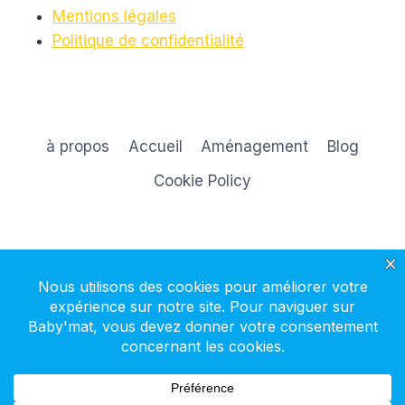
GLIDE
Mentions légales
Politique de confidentialité
à propos
Accueil
Aménagement
Blog
Cookie Policy
S'inscrire à la newsletter
© 2026 Baby'mat - Thème WordPress par