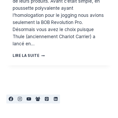
de leurs produits. Avant c’était simple, en
poussette polyvalente ayant
l’homologation pour le jogging nous avions
seulement la BOB Revolution Pro.
Désormais vous avez le choix puisque
Thule (anciennement Chariot Carrier) a
lancé en…
TEST
LIRE LA SUITE
POUSSETTE
JOGGING
:
LA
BOB
REVOLUTION
PRO
VS
LA
THULE
URBAN