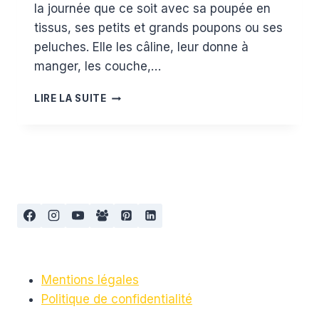
la journée que ce soit avec sa poupée en
tissus, ses petits et grands poupons ou ses
peluches. Elle les câline, leur donne à
manger, les couche,…
WISH
LIRE LA SUITE
LIST
2
ANS
:
POUPÉES,
POUPONS
ET
ACCESSOIRES
{CODE
PROMO
INSIDE}
Mentions légales
Politique de confidentialité