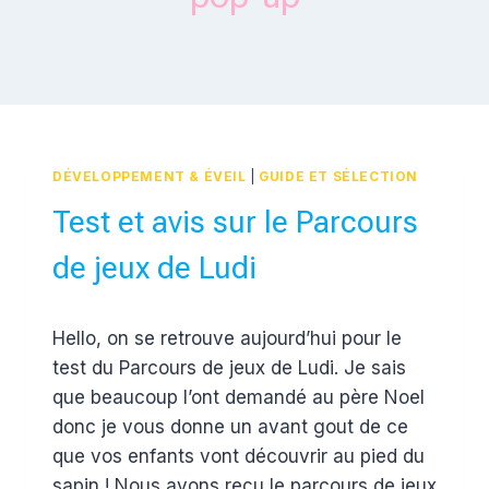
DÉVELOPPEMENT & ÉVEIL
|
GUIDE ET SÉLECTION
Test et avis sur le Parcours
de jeux de Ludi
Par
13 décembre 2016
Hello, on se retrouve aujourd’hui pour le
Estelle
test du Parcours de jeux de Ludi. Je sais
que beaucoup l’ont demandé au père Noel
donc je vous donne un avant gout de ce
que vos enfants vont découvrir au pied du
sapin ! Nous avons reçu le parcours de jeux