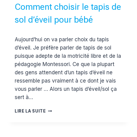
Comment choisir le tapis de
sol d’éveil pour bébé
Par
3 mai 2017
Aujourd’hui on va parler choix du tapis
Estelle
d’éveil. Je préfère parler de tapis de sol
puisque adepte de la motricité libre et de la
pédagogie Montessori. Ce que la plupart
des gens attendent d’un tapis d’éveil ne
ressemble pas vraiment à ce dont je vais
vous parler … Alors un tapis d’éveil/sol ça
sert à…
COMMENT
LIRE LA SUITE
CHOISIR
LE
TAPIS
DE