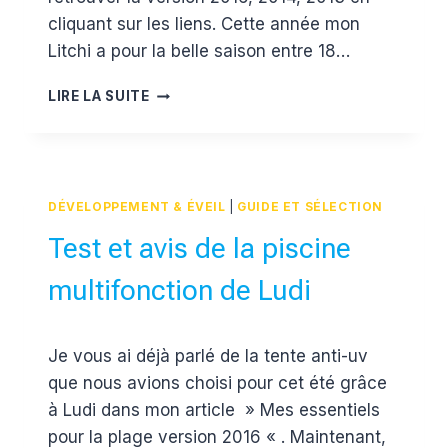
cliquant sur les liens. Cette année mon
Litchi a pour la belle saison entre 18…
MA
LIRE LA SUITE
SÉLECTION
PLAGE
ET
PISCINE
2017
DÉVELOPPEMENT & ÉVEIL
|
GUIDE ET SÉLECTION
Test et avis de la piscine
multifonction de Ludi
Par
28 août 2016
Je vous ai déjà parlé de la tente anti-uv
Estelle
que nous avions choisi pour cet été grâce
à Ludi dans mon article » Mes essentiels
pour la plage version 2016 « . Maintenant,