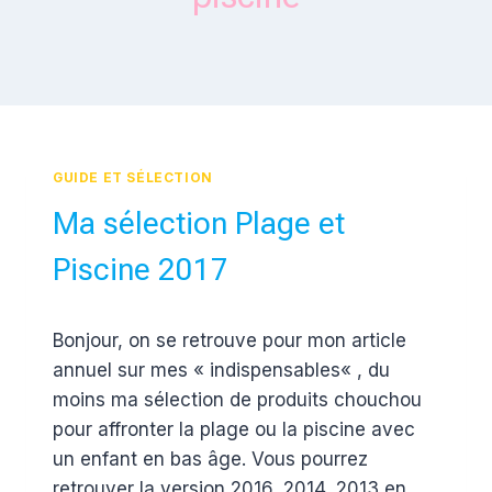
GUIDE ET SÉLECTION
Ma sélection Plage et
Piscine 2017
Par
14 juin 2017
Bonjour, on se retrouve pour mon article
Estelle
annuel sur mes « indispensables« , du
moins ma sélection de produits chouchou
pour affronter la plage ou la piscine avec
un enfant en bas âge. Vous pourrez
retrouver la version 2016, 2014, 2013 en