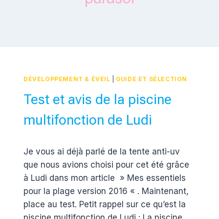
DÉVELOPPEMENT & ÉVEIL
|
GUIDE ET SÉLECTION
Test et avis de la piscine
multifonction de Ludi
Par
28 août 2016
Je vous ai déjà parlé de la tente anti-uv
Estelle
que nous avions choisi pour cet été grâce
à Ludi dans mon article » Mes essentiels
pour la plage version 2016 « . Maintenant,
place au test. Petit rappel sur ce qu’est la
piscine multifonction de Ludi : La piscine