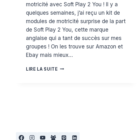
motricité avec Soft Play 2 You ! Il y a
quelques semaines, j’ai reçu un kit de
modules de motricité surprise de la part
de Soft Play 2 You, cette marque
anglaise qui a tant de succès sur mes
groupes ! On les trouve sur Amazon et
Ebay mais mieux…
CRÉER
LIRE LA SUITE
SON
PARCOURS
DE
MOTRICITÉ
AVEC
SOFT
PLAY
2
YOU