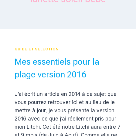
GUIDE ET SÉLECTION
Mes essentiels pour la
plage version 2016
Par
25 avril 2016
J’ai écrit un article en 2014 à ce sujet que
Estelle
vous pourrez retrouver ici et au lieu de le
mettre à jour, je vous présente la version
2016 avec ce que j’ai réellement pris pour
mon Litchi. Cet été notre Litchi aura entre 7
et 9 mois (de Juin à Aout). Comme elle ne