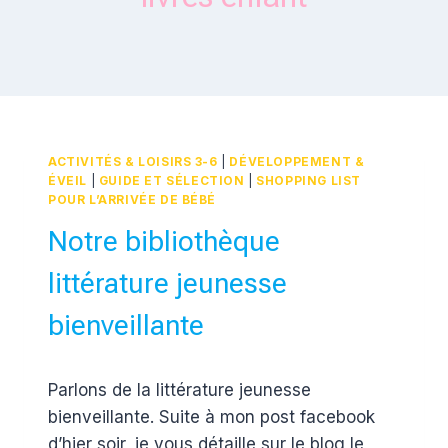
ACTIVITÉS & LOISIRS 3-6
|
DÉVELOPPEMENT &
ÉVEIL
|
GUIDE ET SÉLECTION
|
SHOPPING LIST
POUR L’ARRIVÉE DE BÉBÉ
Notre bibliothèque
littérature jeunesse
bienveillante
Par
8 janvier 2018
Parlons de la littérature jeunesse
Estelle
bienveillante. Suite à mon post facebook
d’hier soir, je vous détaille sur le blog le