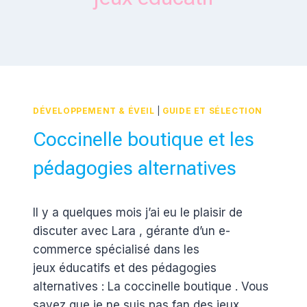
DÉVELOPPEMENT & ÉVEIL
|
GUIDE ET SÉLECTION
Coccinelle boutique et les
pédagogies alternatives
Par
20 juillet 2018
Il y a quelques mois j’ai eu le plaisir de
Estelle
discuter avec Lara , gérante d’un e-
commerce spécialisé dans les
jeux éducatifs et des pédagogies
alternatives : La coccinelle boutique . Vous
savez que je ne suis pas fan des jeux