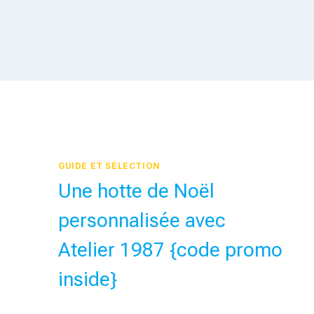
GUIDE ET SÉLECTION
Une hotte de Noël
personnalisée avec
Atelier 1987 {code promo
inside}
Par
15 novembre 2017