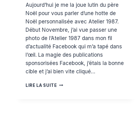
Aujourd’hui je me la joue lutin du père
Estelle
Noël pour vous parler d’une hotte de
Noël personnalisée avec Atelier 1987.
Début Novembre, j’ai vue passer une
photo de l’Atelier 1987 dans mon fil
d’actualité Facebook qui m’a tapé dans
l’œil. La magie des publications
sponsorisées Facebook, j’étais la bonne
cible et j’ai bien vite cliqué…
UNE
LIRE LA SUITE
HOTTE
DE
NOËL
PERSONNALISÉE
AVEC
ATELIER
1987
{CODE