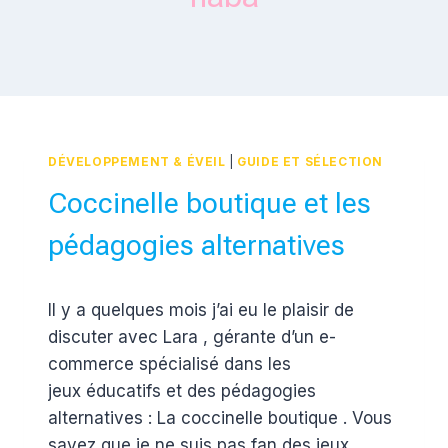
DÉVELOPPEMENT & ÉVEIL
|
GUIDE ET SÉLECTION
Coccinelle boutique et les
pédagogies alternatives
Par
20 juillet 2018
Il y a quelques mois j’ai eu le plaisir de
Estelle
discuter avec Lara , gérante d’un e-
commerce spécialisé dans les
jeux éducatifs et des pédagogies
alternatives : La coccinelle boutique . Vous
savez que je ne suis pas fan des jeux