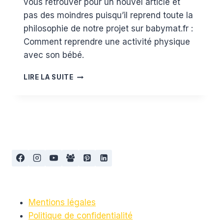
vous retrouver pour un nouvel article et
pas des moindres puisqu’il reprend toute la
philosophie de notre projet sur babymat.fr :
Comment reprendre une activité physique
avec son bébé.
RETROUVER
LIRE LA SUITE
LA
FORME
AVEC
BÉBÉ
:
GYM
MAMAN
BÉBÉ
ET
FIT-
POUSSETTE
Mentions légales
Politique de confidentialité