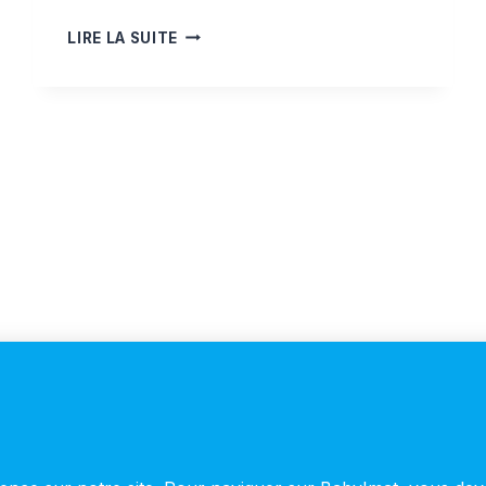
COMMENT
LIRE LA SUITE
CRÉER
LE
PREMIER
COIN
JEUX
DE
BÉBÉ