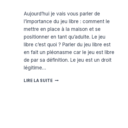
Par
9 juin 2018
Aujourd’hui je vais vous parler de
Estelle
l’importance du jeu libre : comment le
mettre en place à la maison et se
positionner en tant qu’adulte. Le jeu
libre c’est quoi ? Parler du jeu libre est
en fait un pléonasme car le jeu est libre
de par sa définition. Le jeu est un droit
légitime…
LE
LIRE LA SUITE
JEU
LIBRE
:
ENVIRONNEMENT
PRÉPARÉ
ET
POSITIONNEMENT
DE