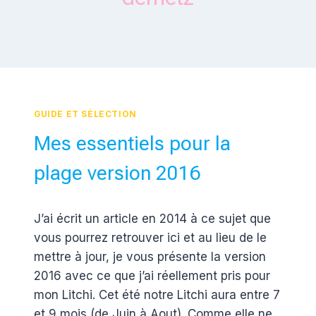
GUIDE ET SÉLECTION
Mes essentiels pour la
plage version 2016
Par
25 avril 2016
J’ai écrit un article en 2014 à ce sujet que
Estelle
vous pourrez retrouver ici et au lieu de le
mettre à jour, je vous présente la version
2016 avec ce que j’ai réellement pris pour
mon Litchi. Cet été notre Litchi aura entre 7
et 9 mois (de Juin à Aout). Comme elle ne