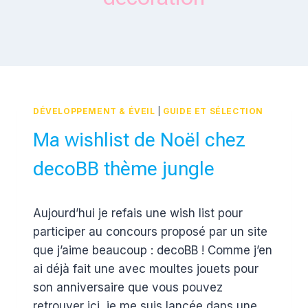
DÉVELOPPEMENT & ÉVEIL
|
GUIDE ET SÉLECTION
Ma wishlist de Noël chez
decoBB thème jungle
Par
30 novembre 2016
Aujourd’hui je refais une wish list pour
Estelle
participer au concours proposé par un site
que j’aime beaucoup : decoBB ! Comme j’en
ai déjà fait une avec moultes jouets pour
son anniversaire que vous pouvez
retrouver ici, je me suis lancée dans une