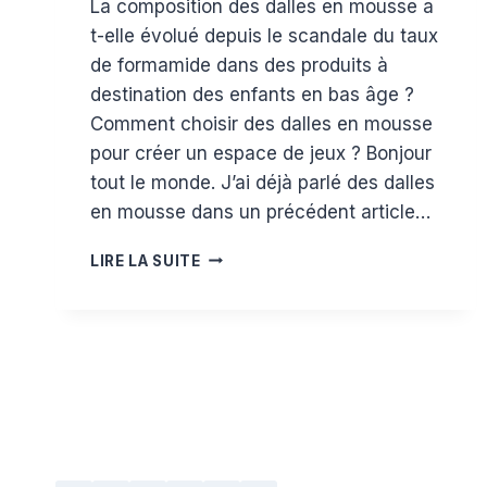
La composition des dalles en mousse a
Estelle
t-elle évolué depuis le scandale du taux
de formamide dans des produits à
destination des enfants en bas âge ?
Comment choisir des dalles en mousse
pour créer un espace de jeux ? Bonjour
tout le monde. J’ai déjà parlé des dalles
en mousse dans un précédent article…
LE
LIRE LA SUITE
POINT
SUR
LES
DALLES
EN
MOUSSE
:
UN
DANGER
POUR