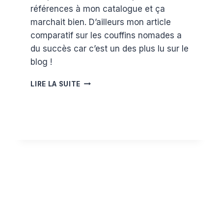
références à mon catalogue et ça
marchait bien. D’ailleurs mon article
comparatif sur les couffins nomades a
du succès car c’est un des plus lu sur le
blog !
TEST
LIRE LA SUITE
DU
TAPIS
MOUSSE
ANIMAUX
DE
CHEZ
LUDI