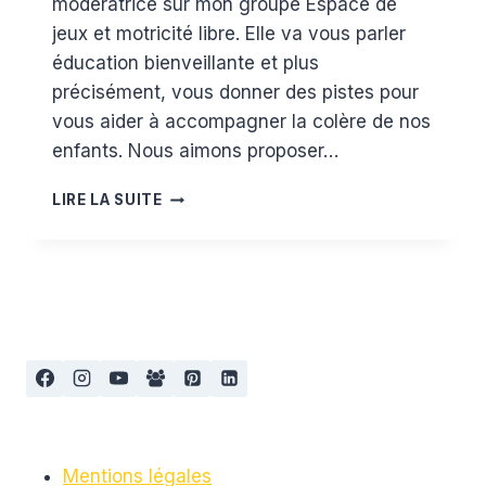
modératrice sur mon groupe Espace de
jeux et motricité libre. Elle va vous parler
éducation bienveillante et plus
précisément, vous donner des pistes pour
vous aider à accompagner la colère de nos
enfants. Nous aimons proposer…
QU’EST-
LIRE LA SUITE
CE
QUE
JE
FAIS
QUAND
MON
ENFANT
SE
MET
EN
COLÈRE
Mentions légales