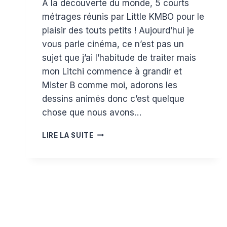
A la découverte du monde, 5 courts
Estelle
métrages réunis par Little KMBO pour le
plaisir des touts petits ! Aujourd’hui je
vous parle cinéma, ce n’est pas un
sujet que j’ai l’habitude de traiter mais
mon Litchi commence à grandir et
Mister B comme moi, adorons les
dessins animés donc c’est quelque
chose que nous avons…
À
LIRE LA SUITE
LA
DÉCOUVERTE
DU
MONDE
LE
DESSIN
ANIMÉ
DE