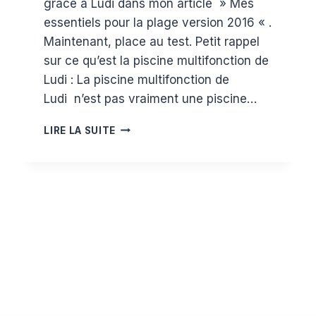
grâce à Ludi dans mon article » Mes
essentiels pour la plage version 2016 « .
Maintenant, place au test. Petit rappel
sur ce qu’est la piscine multifonction de
Ludi : La piscine multifonction de
Ludi n’est pas vraiment une piscine…
TEST
LIRE LA SUITE
ET
AVIS
DE
LA
PISCINE
MULTIFONCTION
DE
LUDI