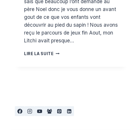
sais que beaucoup l’ont demandé au
père Noel donc je vous donne un avant
gout de ce que vos enfants vont
découvrir au pied du sapin ! Nous avons
reçu le parcours de jeux fin Aout, mon
Litchi avait presque…
TEST
LIRE LA SUITE
ET
AVIS
SUR
LE
PARCOURS
DE
JEUX
DE
LUDI