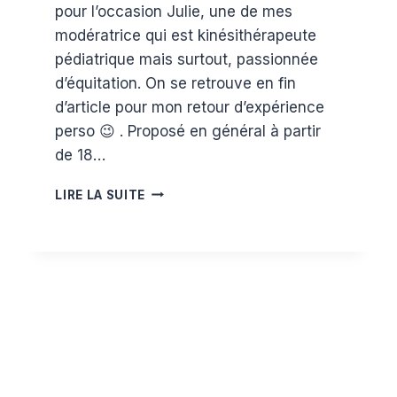
pour l’occasion Julie, une de mes
modératrice qui est kinésithérapeute
pédiatrique mais surtout, passionnée
d’équitation. On se retrouve en fin
d’article pour mon retour d’expérience
perso 😉 . Proposé en général à partir
de 18…
LE
LIRE LA SUITE
BABY
PONEY
,
ÉVEIL
MOTEUR
ET
SENSORIEL