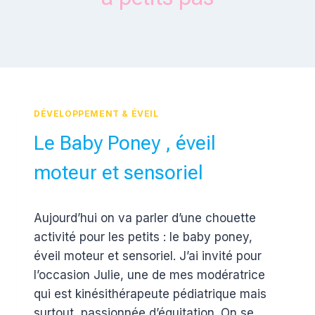
DÉVELOPPEMENT & ÉVEIL
Le Baby Poney , éveil
moteur et sensoriel
Par
28 janvier 2018
Aujourd’hui on va parler d’une chouette
Estelle
activité pour les petits : le baby poney,
éveil moteur et sensoriel. J’ai invité pour
l’occasion Julie, une de mes modératrice
qui est kinésithérapeute pédiatrique mais
surtout, passionnée d’équitation. On se