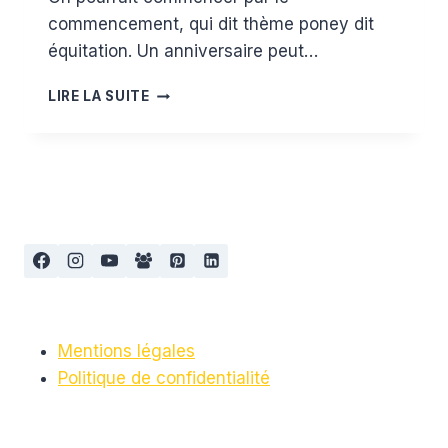
commencement, qui dit thème poney dit
équitation. Un anniversaire peut…
WISH
LIRE LA SUITE
LIST
3
ANS
À
THÈME
:
PONEY
/
LICORNE
Mentions légales
Politique de confidentialité