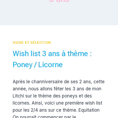
GUIDE ET SÉLECTION
Wish list 3 ans à thème :
Poney / Licorne
Par
30 août 2018
Après le channiversaire de ses 2 ans, cette
Estelle
année, nous allons fêter les 3 ans de mon
Litchi sur le thème des poneys et des
licornes. Ainsi, voici une première wish list
pour les 2/4 ans sur ce thème. Equitation
On pourrait commencer par le