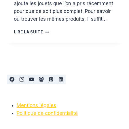
ajoute les jouets que l’on a pris récemment
pour que ce soit plus complet. Pour savoir
où trouver les mêmes produits, il suffit…
LA
LIRE LA SUITE
WISH
LIST
DU
LITCHI
POUR
SON
1ER
ANNIVERSAIRE
ET
NOËL
:
SÉLECTION
Mentions légales
12/18
Politique de confidentialité
MOIS