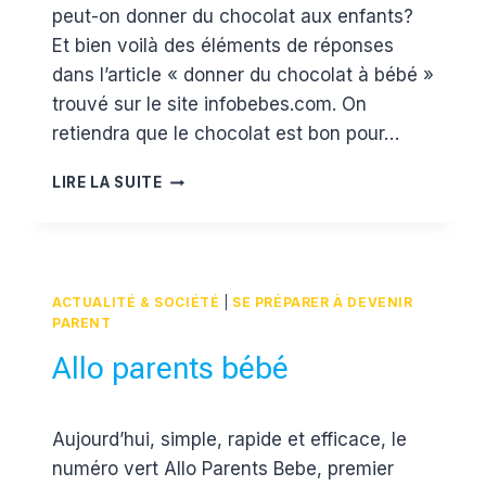
peut-on donner du chocolat aux enfants?
Et bien voilà des éléments de réponses
dans l’article « donner du chocolat à bébé »
trouvé sur le site infobebes.com. On
retiendra que le chocolat est bon pour…
DONNER
LIRE LA SUITE
DU
CHOCOLAT
À
BÉBÉ
ACTUALITÉ & SOCIÉTÉ
|
SE PRÉPARER À DEVENIR
PARENT
Allo parents bébé
Par
8 mai 2012
Aujourd’hui, simple, rapide et efficace, le
Estelle
numéro vert Allo Parents Bebe, premier