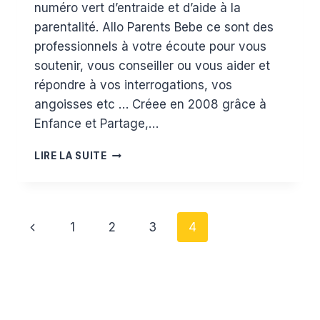
numéro vert d’entraide et d’aide à la
parentalité. Allo Parents Bebe ce sont des
professionnels à votre écoute pour vous
soutenir, vous conseiller ou vous aider et
répondre à vos interrogations, vos
angoisses etc … Créee en 2008 grâce à
Enfance et Partage,…
ALLO
LIRE LA SUITE
PARENTS
BÉBÉ
Navigation
Page
1
2
3
4
de
précédente
page