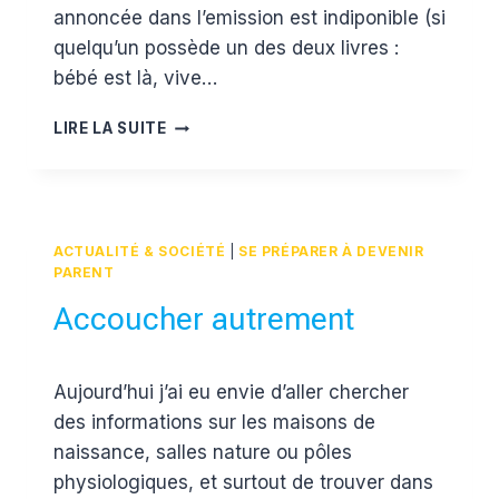
annoncée dans l’emission est indiponible (si
quelqu’un possède un des deux livres :
bébé est là, vive…
TOUT
LIRE LA SUITE
SAVOIR
SUR
LES
SUITES
DE
ACTUALITÉ & SOCIÉTÉ
|
SE PRÉPARER À DEVENIR
COUCHE
PARENT
Accoucher autrement
Par
8 mai 2012
Aujourd’hui j’ai eu envie d’aller chercher
Estelle
des informations sur les maisons de
naissance, salles nature ou pôles
physiologiques, et surtout de trouver dans