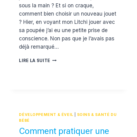
sous la main ? Et si on craque,
comment bien choisir un nouveau jouet
? Hier, en voyant mon Litchi jouer avec
sa poupée j’ai eu une petite prise de
conscience. Non pas que je l’avais pas
déjà remarqué…
COMMENT
LIRE LA SUITE
CHOISIR
UN
JOUET
(OU
S’ABSTENIR)
DÉVELOPPEMENT & ÉVEIL
|
SOINS & SANTÉ DU
BÉBÉ
Comment pratiquer une