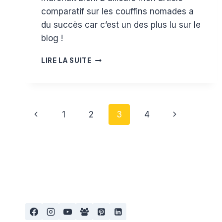
comparatif sur les couffins nomades a
du succès car c’est un des plus lu sur le
blog !
TEST
LIRE LA SUITE
DU
TAPIS
MOUSSE
ANIMAUX
Navigation
DE
Page
Page
1
2
3
4
CHEZ
de
LUDI
précédente
suivante
page