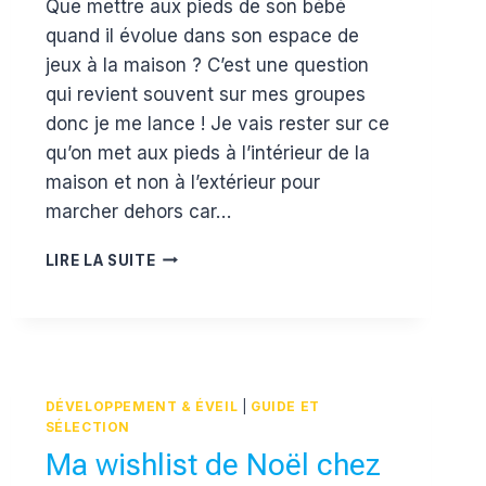
Que mettre aux pieds de son bébé
Estelle
quand il évolue dans son espace de
jeux à la maison ? C’est une question
qui revient souvent sur mes groupes
donc je me lance ! Je vais rester sur ce
qu’on met aux pieds à l’intérieur de la
maison et non à l’extérieur pour
marcher dehors car…
COMMENT
LIRE LA SUITE
CHAUSSER
BÉBÉ
DANS
SON
ESPACE
DE
DÉVELOPPEMENT & ÉVEIL
|
GUIDE ET
JEUX
SÉLECTION
?
Ma wishlist de Noël chez