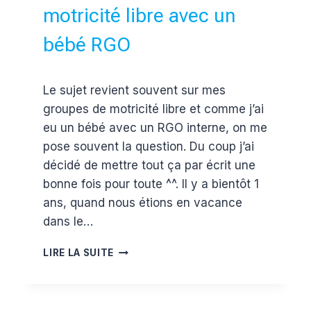
motricité libre avec un
bébé RGO
Par
30 novembre 2016
Le sujet revient souvent sur mes
Estelle
groupes de motricité libre et comme j’ai
eu un bébé avec un RGO interne, on me
pose souvent la question. Du coup j’ai
décidé de mettre tout ça par écrit une
bonne fois pour toute ^^. Il y a bientôt 1
ans, quand nous étions en vacance
dans le…
COMMENT
LIRE LA SUITE
PRATIQUER
UNE
MOTRICITÉ
LIBRE