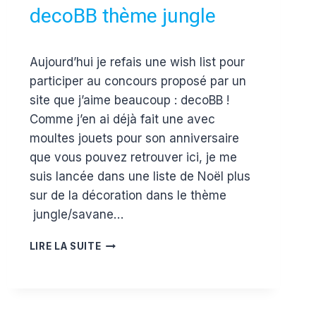
decoBB thème jungle
Par
30 novembre 2016
Aujourd’hui je refais une wish list pour
Estelle
participer au concours proposé par un
site que j’aime beaucoup : decoBB !
Comme j’en ai déjà fait une avec
moultes jouets pour son anniversaire
que vous pouvez retrouver ici, je me
suis lancée dans une liste de Noël plus
sur de la décoration dans le thème
jungle/savane…
MA
LIRE LA SUITE
WISHLIST
DE
NOËL
CHEZ