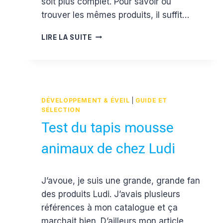
soit plus complet. Pour savoir où
trouver les mêmes produits, il suffit…
LA
LIRE LA SUITE
WISH
LIST
DU
LITCHI
POUR
SON
DÉVELOPPEMENT & ÉVEIL
|
GUIDE ET
1ER
SÉLECTION
ANNIVERSAIRE
Test du tapis mousse
ET
NOËL
animaux de chez Ludi
:
SÉLECTION
12/18
Par
5 avril 2016
J’avoue, je suis une grande, grande fan
MOIS
Estelle
des produits Ludi. J’avais plusieurs
références à mon catalogue et ça
marchait bien. D’ailleurs mon article