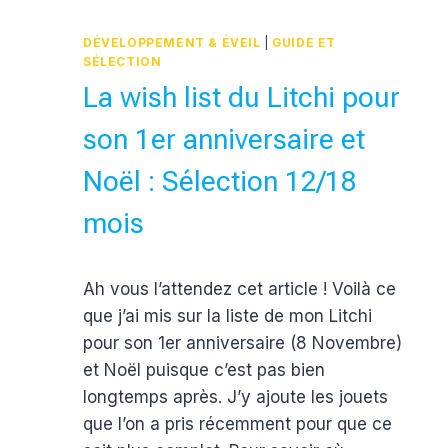
JEUX
DE
DÉVELOPPEMENT & ÉVEIL
|
GUIDE ET
LUDI
SÉLECTION
La wish list du Litchi pour
son 1er anniversaire et
Noël : Sélection 12/18
mois
Par
31 octobre 2016
Ah vous l’attendez cet article ! Voilà ce
Estelle
que j’ai mis sur la liste de mon Litchi
pour son 1er anniversaire (8 Novembre)
et Noël puisque c’est pas bien
longtemps après. J’y ajoute les jouets
que l’on a pris récemment pour que ce