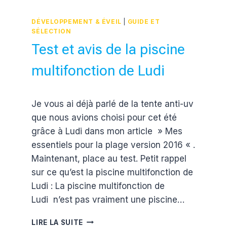
AVEC
UN
DÉVELOPPEMENT & ÉVEIL
|
GUIDE ET
BÉBÉ
SÉLECTION
RGO
Test et avis de la piscine
multifonction de Ludi
Par
28 août 2016
Je vous ai déjà parlé de la tente anti-uv
Estelle
que nous avions choisi pour cet été
grâce à Ludi dans mon article » Mes
essentiels pour la plage version 2016 « .
Maintenant, place au test. Petit rappel
sur ce qu’est la piscine multifonction de
Ludi : La piscine multifonction de
Ludi n’est pas vraiment une piscine…
TEST
LIRE LA SUITE