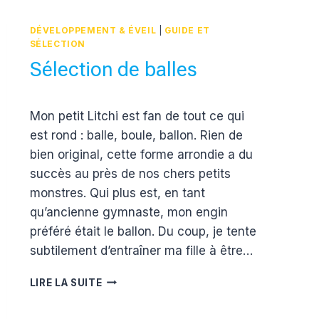
DECOBB
THÈME
DÉVELOPPEMENT & ÉVEIL
JUNGLE
|
GUIDE ET
SÉLECTION
Sélection de balles
Par
10 mai 2016
Mon petit Litchi est fan de tout ce qui
Estelle
est rond : balle, boule, ballon. Rien de
bien original, cette forme arrondie a du
succès au près de nos chers petits
monstres. Qui plus est, en tant
qu’ancienne gymnaste, mon engin
préféré était le ballon. Du coup, je tente
subtilement d’entraîner ma fille à être…
SÉLECTION
LIRE LA SUITE
DE
BALLES