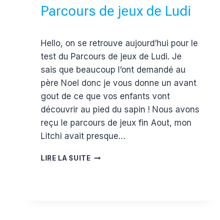
Parcours de jeux de Ludi
Par
13 décembre 2016
Hello, on se retrouve aujourd’hui pour le
Estelle
test du Parcours de jeux de Ludi. Je
sais que beaucoup l’ont demandé au
père Noel donc je vous donne un avant
gout de ce que vos enfants vont
découvrir au pied du sapin ! Nous avons
reçu le parcours de jeux fin Aout, mon
Litchi avait presque…
TEST
LIRE LA SUITE
ET
AVIS
SUR
LE
PARCOURS
DE