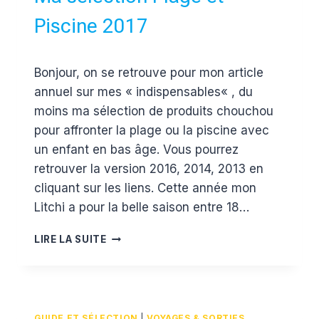
À
L’OEIL
Piscine 2017
Par
14 juin 2017
Bonjour, on se retrouve pour mon article
Estelle
annuel sur mes « indispensables« , du
moins ma sélection de produits chouchou
pour affronter la plage ou la piscine avec
un enfant en bas âge. Vous pourrez
retrouver la version 2016, 2014, 2013 en
cliquant sur les liens. Cette année mon
Litchi a pour la belle saison entre 18…
MA
LIRE LA SUITE
SÉLECTION
PLAGE
ET
PISCINE
2017
GUIDE ET SÉLECTION
|
VOYAGES & SORTIES