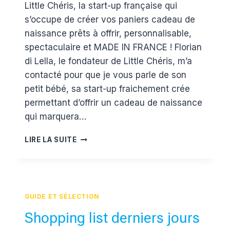
Little Chéris, la start-up française qui
Estelle
s’occupe de créer vos paniers cadeau de
naissance prêts à offrir, personnalisable,
spectaculaire et MADE IN FRANCE ! Florian
di Lella, le fondateur de Little Chéris, m’a
contacté pour que je vous parle de son
petit bébé, sa start-up fraichement crée
permettant d’offrir un cadeau de naissance
qui marquera…
LITTLE
LIRE LA SUITE
CHÉRIS
:
LE
CADEAU
DE
GUIDE ET SÉLECTION
NAISSANCE
INOUBLIABLE
Shopping list derniers jours
!