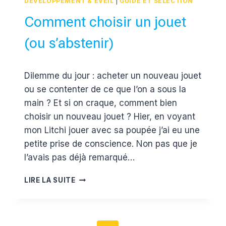
DÉVELOPPEMENT & ÉVEIL
|
GUIDE ET SÉLECTION
DE
BÉBÉ
Comment choisir un jouet
(ou s’abstenir)
Par
14 mars 2017
Dilemme du jour : acheter un nouveau jouet
Estelle
ou se contenter de ce que l’on a sous la
main ? Et si on craque, comment bien
choisir un nouveau jouet ? Hier, en voyant
mon Litchi jouer avec sa poupée j’ai eu une
petite prise de conscience. Non pas que je
l’avais pas déjà remarqué…
COMMENT
LIRE LA SUITE
CHOISIR
UN
JOUET
(OU