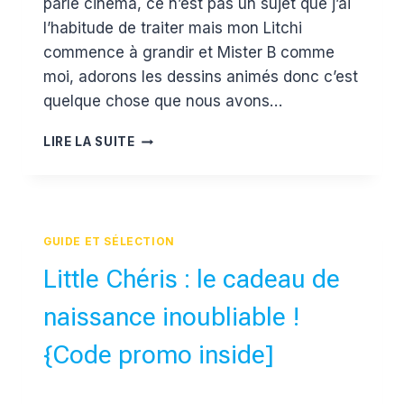
parle cinéma, ce n’est pas un sujet que j’ai
l’habitude de traiter mais mon Litchi
commence à grandir et Mister B comme
moi, adorons les dessins animés donc c’est
quelque chose que nous avons…
À
LIRE LA SUITE
LA
DÉCOUVERTE
DU
MONDE
LE
GUIDE ET SÉLECTION
DESSIN
ANIMÉ
Little Chéris : le cadeau de
DE
LITTLE
naissance inoubliable !
KMBO
{Code promo inside]
Par
31 août 2017