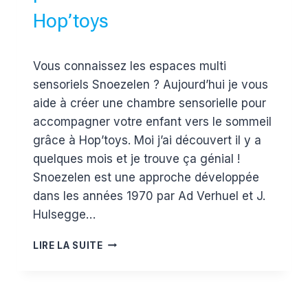
Hop’toys
Par
31 mai 2017
Vous connaissez les espaces multi
Estelle
sensoriels Snoezelen ? Aujourd’hui je vous
aide à créer une chambre sensorielle pour
accompagner votre enfant vers le sommeil
grâce à Hop’toys. Moi j’ai découvert il y a
quelques mois et je trouve ça génial !
Snoezelen est une approche développée
dans les années 1970 par Ad Verhuel et J.
Hulsegge…
UNE
LIRE LA SUITE
CHAMBRE
SENSORIELLE
POUR
ALLER