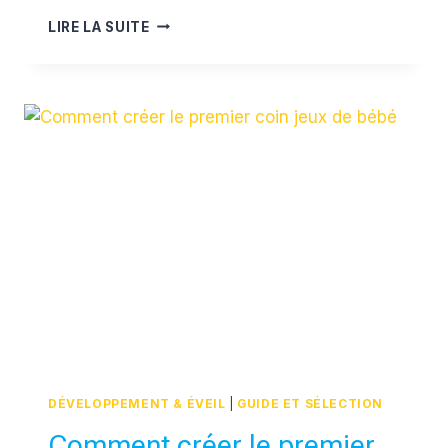
PARTEZ
LIRE LA SUITE
EN
VACANCE
EN
FAMILLE
AVEC
MY
NOMAD
FAMILY
(OFFRE
PROMO
INSIDE)
DÉVELOPPEMENT & ÉVEIL
|
GUIDE ET SÉLECTION
Comment créer le premier