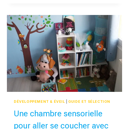
LIST
MULTIBOUTIQUE
:
VACANCES
EN
GRÈCE
DÉVELOPPEMENT & ÉVEIL
|
GUIDE ET SÉLECTION
Une chambre sensorielle
pour aller se coucher avec