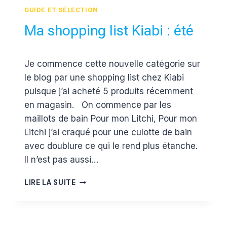
SE
GUIDE ET SÉLECTION
COUCHER
AVEC
Ma shopping list Kiabi : été
HOP’TOYS
Par
29 mai 2017
Je commence cette nouvelle catégorie sur
Estelle
le blog par une shopping list chez Kiabi
puisque j’ai acheté 5 produits récemment
en magasin. On commence par les
maillots de bain Pour mon Litchi, Pour mon
Litchi j’ai craqué pour une culotte de bain
avec doublure ce qui le rend plus étanche.
Il n’est pas aussi…
MA
LIRE LA SUITE
SHOPPING
LIST
KIABI
: