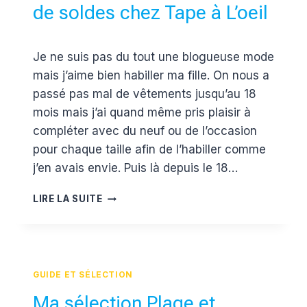
{CODE
de soldes chez Tape à L’oeil
PROMO
INSIDE]
Par
2 août 2017
Je ne suis pas du tout une blogueuse mode
Estelle
mais j’aime bien habiller ma fille. On nous a
passé pas mal de vêtements jusqu’au 18
mois mais j’ai quand même pris plaisir à
compléter avec du neuf ou de l’occasion
pour chaque taille afin de l’habiller comme
j’en avais envie. Puis là depuis le 18…
SHOPPING
LIRE LA SUITE
LIST
DERNIERS
JOURS
DE
SOLDES
GUIDE ET SÉLECTION
CHEZ
TAPE
Ma sélection Plage et