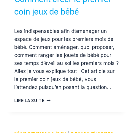
coin jeux de bébé
Par
3 avril 2017
Les indispensables afin d’aménager un
Estelle
espace de jeux pour les premiers mois de
bébé. Comment aménager, quoi proposer,
comment ranger les jouets de bébé pour
ses temps d’éveil au sol les premiers mois ?
Allez je vous explique tout ! Cet article sur
le premier coin jeux de bébé, vous
l’attendez puisqu’en posant la question…
COMMENT
LIRE LA SUITE
CRÉER
LE
PREMIER
COIN
JEUX